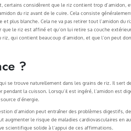
 certains considèrent que le riz contient trop d’amidon, et
’amidon du riz avant de le cuire. Cela consiste généralement à
 et plus blanche. Cela ne va pas retirer tout l’amidon du riz
oir que le riz est affiné et qu’on lui retire sa couche extér
riz, qui contient beaucoup d’amidon, et que l’on peut donc 
nce ?
 se trouve naturellement dans les grains de riz. Il sert de
er pendant la cuisson. Lorsqu’il est ingéré, l’amidon est d
 source d’énergie.
stion d’amidon peut entraîner des problèmes digestifs, de
t augmenter le risque de maladies cardiovasculaires en a
ve scientifique solide à l’appui de ces affirmations.