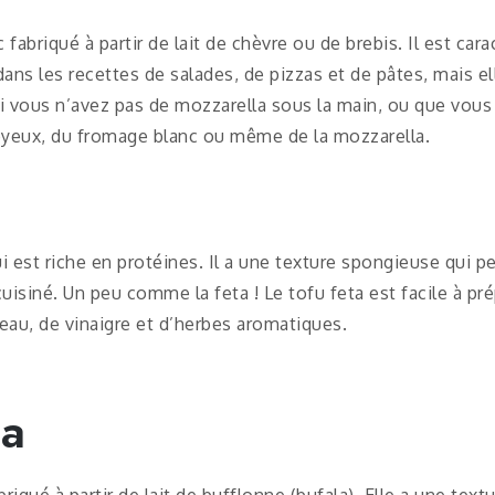
 fabriqué à partir de lait de chèvre ou de brebis. Il est ca
 dans les recettes de salades, de pizzas et de pâtes, mais e
 Si vous n’avez pas de mozzarella sous la main, ou que vo
soyeux, du fromage blanc ou même de la mozzarella.
ui est riche en protéines. Il a une texture spongieuse qui 
cuisiné. Un peu comme la feta ! Le tofu feta est facile à prép
’eau, de vinaigre et d’herbes aromatiques.
la
riqué à partir de lait de bufflonne (bufala). Elle a une tex