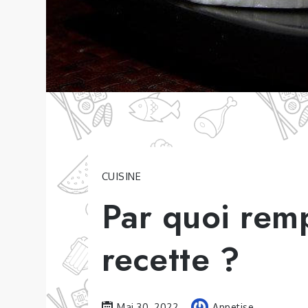
CUISINE
Par quoi remp
recette ?
Mai 30, 2022
Appetise